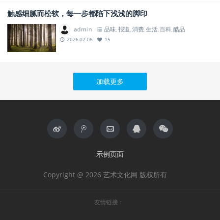
触感细腻而松软，每一步都陷下浅浅的脚印
admin
品味
报道
消费
生活
百科
酷品
,
,
,
,
,
2026-02-06
15
加载更多
示例页面
Copyright @ 2026 艺术文化网 版权所有
友情链接：