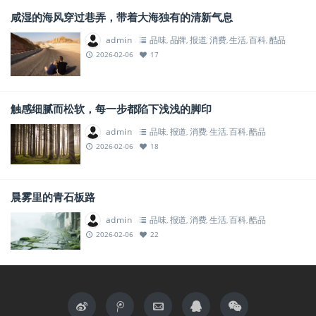
咸湿的海风穿过巷弄，带着大海独有的清新气息
admin
品味
品牌
报道
消费
生活
百科
酷品
,
,
,
,
,
,
2026-02-06
17
触感细腻而松软，每一步都陷下浅浅的脚印
admin
品味
报道
消费
生活
百科
酷品
,
,
,
,
,
2026-02-06
18
晨雾里的青石板路
admin
品味
报道
消费
生活
百科
酷品
,
,
,
,
,
2026-02-06
22