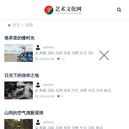
首页
> 消费
巷弄里的慢时光
admin
典藏
品味
品牌
报道
消费
生活
百科
美容
酷品
,
,
,
,
,
,
,
,
2026-02-06
12
日光下的信仰之地
admin
典藏
品味
品牌
报道
汽车
消费
生活
百科
酷品
,
,
,
,
,
,
,
,
2026-02-06
9
山间的空气清新湿润
admin
典藏
品味
品牌
报道
消费
生活
百科
酷品
,
,
,
,
,
,
,