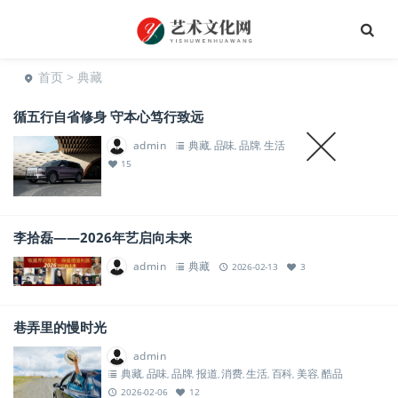
首页
> 典藏
循五行自省修身 守本心笃行致远
admin
典藏
品味
品牌
生活
,
,
,
2026-07-17
15
李拾磊——2026年艺启向未来
admin
典藏
2026-02-13
3
巷弄里的慢时光
admin
典藏
品味
品牌
报道
消费
生活
百科
美容
酷品
,
,
,
,
,
,
,
,
2026-02-06
12