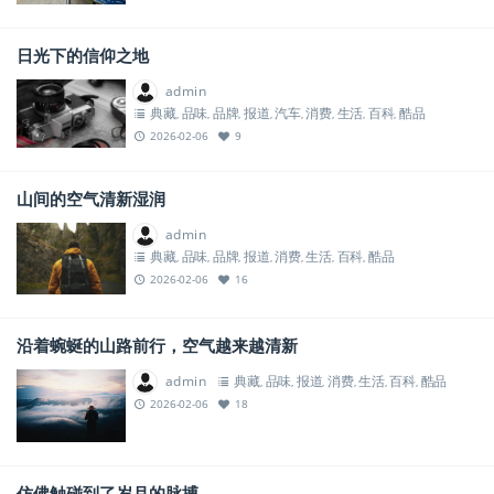
日光下的信仰之地
admin
典藏
品味
品牌
报道
汽车
消费
生活
百科
酷品
,
,
,
,
,
,
,
,
2026-02-06
9
山间的空气清新湿润
admin
典藏
品味
品牌
报道
消费
生活
百科
酷品
,
,
,
,
,
,
,
2026-02-06
16
沿着蜿蜒的山路前行，空气越来越清新
admin
典藏
品味
报道
消费
生活
百科
酷品
,
,
,
,
,
,
2026-02-06
18
仿佛触碰到了岁月的脉搏