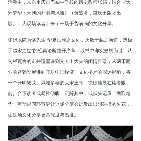
活动中，来自重庆市巴蜀中学校的历史教师张娟，结合《大
宋梦华：宋朝的开明与风雅》（萧盛著，重庆出版社出
版），为现场读者带来了一场干货满满的文化分享。
张娟以陈寅恪先生“华夏民族之文化，历数千载之演进，造极
于赵宋之世”的经典论断拉开序幕，以书中详实史料为引，从
勾栏瓦舍的市井喧嚣讲到文人士大夫的闲情雅致，从两宋商
业的蓬勃发展讲到其对中国经济、文化格局的深远影响，将
一个开明繁荣、风雅多姿的大宋王朝，徐徐铺展在读者眼
前。台下读者或凝神倾听、沉醉其中，或低头记录、撷取精
华，互动提问环节更让这场分享会迸发出思想碰撞的火花，
让这场文化分享更具深度与温度。