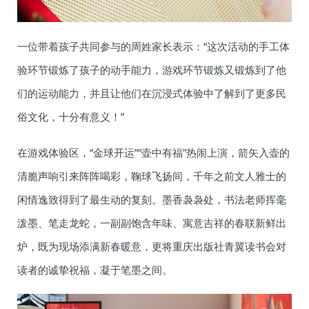
一位带着孩子共同参与的周姓家长表示：“这次活动的手工体
验环节锻炼了孩子的动手能力，游戏环节锻炼又锻炼到了他
们的运动能力，并且让他们在沉浸式体验中了解到了更多民
俗文化，十分有意义！”
在游戏体验区，“金球开运”“壶中有福”热闹上演，箭矢入壶的
清脆声响引来阵阵喝彩，鞠球飞扬间，千年之前文人雅士的
闲情逸致得到了最生动的复刻。墨香袅袅处，书法老师挥毫
泼墨、笔走龙蛇，一副副饱含年味、寓意吉祥的春联新鲜出
炉，既为现场添满新春暖意，更将重庆出版社青翼读书会对
读者的诚挚祝福，凝于笔墨之间。