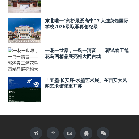
东北唯一“剑桥最爱高中”？大连英领国际
学校2026录取季再创纪录
一花一世界，一鸟一清音——郭鸿春工笔
花鸟画精品展亮相大同古城
「五墨·长安序-水墨艺术展」在西安大风
阁艺术馆隆重开幕