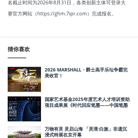
名截止时间为2026年8月31日，各类创新主体可登录大
赛官方网站（https://ghm.7ipr.com）完成报名。
猜你喜欢
2026 MARSHALL・爵士高手乐坛争霸完
美收官！
国家艺术基金2025年度艺术人才培训资助
项目成果展《时代回应笔墨——中国笔墨
精神的当代转译与时空对话》即将开幕
万物有灵 灵启山海 「灵境·白族」非遗沉
浸式特展在京开幕